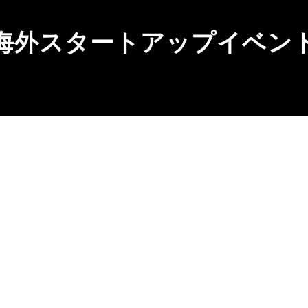
海外スタートアップイベン
nc.
Address
ur Culture
〒111-0056
を加速する。
東京都台東区小島2丁目20番1